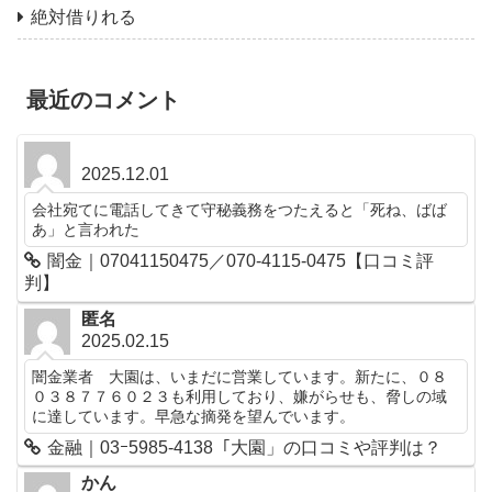
絶対借りれる
最近のコメント
2025.12.01
会社宛てに電話してきて守秘義務をつたえると「死ね、ばば
あ」と言われた
闇金｜07041150475／070-4115-0475【口コミ評
判】
匿名
2025.02.15
闇金業者 大園は、いまだに営業しています。新たに、０８
０３８７７６０２３も利用しており、嫌がらせも、脅しの域
に達しています。早急な摘発を望んでいます。
金融｜03ｰ5985-4138「大園」の口コミや評判は？
かん