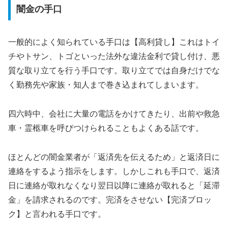
闇金の手口
一般的によく知られている手口は【高利貸し】これはトイ
チやトサン、トゴといった法外な違法金利で貸し付け、悪
質な取り立てを行う手口です。取り立てでは自身だけでな
く勤務先や家族・知人まで巻き込まれてしまいます。
四六時中、会社に大量の電話をかけてきたり、出前や救急
車・霊柩車を呼びつけられることもよくある話です。
ほとんどの闇金業者が「返済先を伝えるため」と返済日に
連絡をするよう指示をします。しかしこれも手口で、返済
日に連絡が取れなくなり翌日以降に連絡が取れると「延滞
金」を請求されるのです。完済をさせない【完済ブロッ
ク】と言われる手口です。