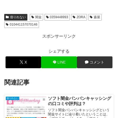
借りれない
闇金
0359448993
ZORA
森屋
010441157070146
スポンサーリンク
シェアする
X
LINE
コメント
関連記事
ソフト闇金バンバンキャッシング
借りれない
の口コミや評判は？
ソフト闇金バンバンキャッシングという
闇金サイトに辿り着いたということは、