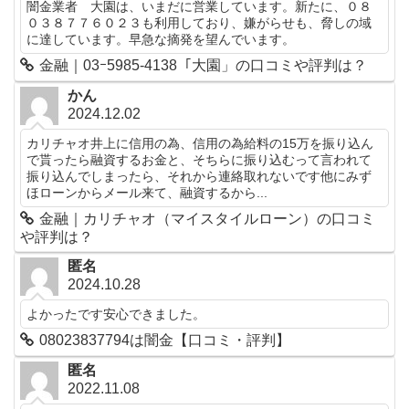
闇金業者 大園は、いまだに営業しています。新たに、０８
０３８７７６０２３も利用しており、嫌がらせも、脅しの域
に達しています。早急な摘発を望んでいます。
金融｜03ｰ5985-4138「大園」の口コミや評判は？
かん
2024.12.02
カリチャオ井上に信用の為、信用の為給料の15万を振り込ん
で貰ったら融資するお金と、そちらに振り込むって言われて
振り込んでしまったら、それから連絡取れないです他にみず
ほローンからメール来て、融資するから...
金融｜カリチャオ（マイスタイルローン）の口コミ
や評判は？
匿名
2024.10.28
よかったです安心できました。
08023837794は闇金【口コミ・評判】
匿名
2022.11.08