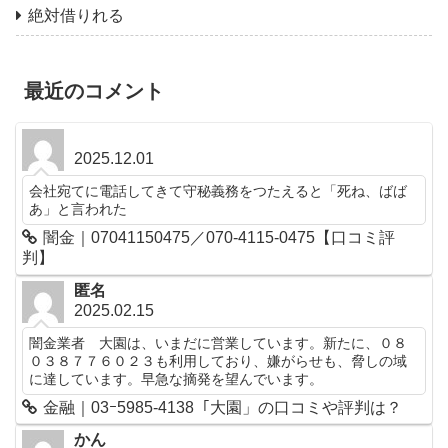
絶対借りれる
最近のコメント
2025.12.01
会社宛てに電話してきて守秘義務をつたえると「死ね、ばば
あ」と言われた
闇金｜07041150475／070-4115-0475【口コミ評
判】
匿名
2025.02.15
闇金業者 大園は、いまだに営業しています。新たに、０８
０３８７７６０２３も利用しており、嫌がらせも、脅しの域
に達しています。早急な摘発を望んでいます。
金融｜03ｰ5985-4138「大園」の口コミや評判は？
かん