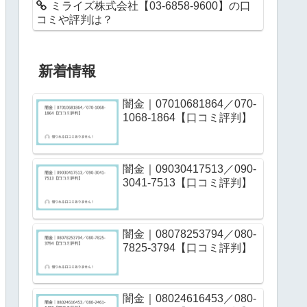
ミライズ株式会社【03-6858-9600】の口
コミや評判は？
新着情報
闇金｜07010681864／070-
1068-1864【口コミ評判】
闇金｜09030417513／090-
3041-7513【口コミ評判】
闇金｜08078253794／080-
7825-3794【口コミ評判】
闇金｜08024616453／080-