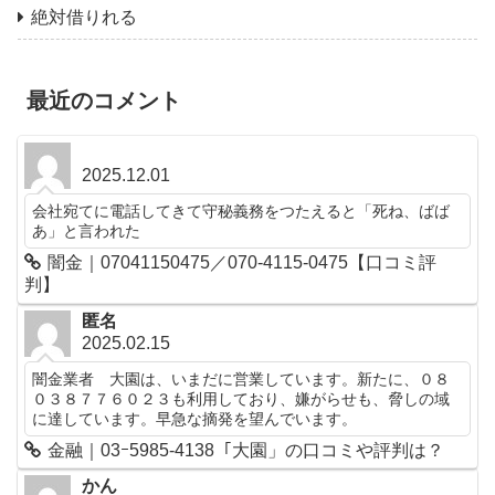
絶対借りれる
最近のコメント
2025.12.01
会社宛てに電話してきて守秘義務をつたえると「死ね、ばば
あ」と言われた
闇金｜07041150475／070-4115-0475【口コミ評
判】
匿名
2025.02.15
闇金業者 大園は、いまだに営業しています。新たに、０８
０３８７７６０２３も利用しており、嫌がらせも、脅しの域
に達しています。早急な摘発を望んでいます。
金融｜03ｰ5985-4138「大園」の口コミや評判は？
かん