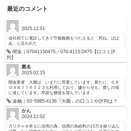
最近のコメント
2025.12.01
会社宛てに電話してきて守秘義務をつたえると「死ね、ばば
あ」と言われた
闇金｜07041150475／070-4115-0475【口コミ評
判】
匿名
2025.02.15
闇金業者 大園は、いまだに営業しています。新たに、０８
０３８７７６０２３も利用しており、嫌がらせも、脅しの域
に達しています。早急な摘発を望んでいます。
金融｜03ｰ5985-4138「大園」の口コミや評判は？
かん
2024.12.02
カリチャオ井上に信用の為、信用の為給料の15万を振り込ん