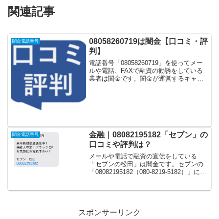
関連記事
08058260719は闇金【口コミ・評
闇金電話番号
判】
電話番号「08058260719」を使ってメー
ルや電話、FAXで融資の勧誘をしている
業者は闇金です。闇金が運営するキャッ
シング一括申し込みサイトなどに登録を
するとしつこく電話をかけてきます。し
かし「08058260719」に電話や返信メー
ル...
金融｜08082195182「セブン」の
闇金電話番号
口コミや評判は？
メールや電話で融資の宣伝をしている
「セブンの松田」は闇金です。セブンの
「08082195182（080-8219-5182）」に電
話や返信メールをして、お金を貸してく
れるという口コミや評判はありません。
こちらでは申し込んでしまった場合の対
策...
スポンサーリンク