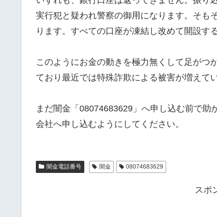
実行犯と疑われ警察の御用になります。そも
ります。すべての口座が凍結し改めて開設す
このようにお金の動きを極力無くして足がつ
ており最近では特殊詐欺による被害が増えて
まだ闇金「08074683629」へ申し込む前
会社へ申し込むようにしてください。
闇金電話番号
闇金
08074683629
スポ