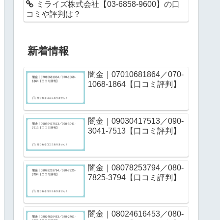
ミライズ株式会社【03-6858-9600】の口
コミや評判は？
新着情報
闇金｜07010681864／070-
1068-1864【口コミ評判】
闇金｜09030417513／090-
3041-7513【口コミ評判】
闇金｜08078253794／080-
7825-3794【口コミ評判】
闇金｜08024616453／080-