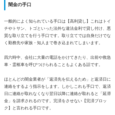
闇金の手口
一般的によく知られている手口は【高利貸し】これはトイ
チやトサン、トゴといった法外な違法金利で貸し付け、悪
質な取り立てを行う手口です。取り立てでは自身だけでな
く勤務先や家族・知人まで巻き込まれてしまいます。
四六時中、会社に大量の電話をかけてきたり、出前や救急
車・霊柩車を呼びつけられることもよくある話です。
ほとんどの闇金業者が「返済先を伝えるため」と返済日に
連絡をするよう指示をします。しかしこれも手口で、返済
日に連絡が取れなくなり翌日以降に連絡が取れると「延滞
金」を請求されるのです。完済をさせない【完済ブロッ
ク】と言われる手口です。