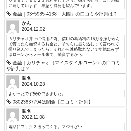
０３８７７６０２３も利用しており、嫌がらせも、脅しの域
に達しています。早急な摘発を望んでいます。
金融｜03ｰ5985-4138「大園」の口コミや評判は？
かん
2024.12.02
カリチャオ井上に信用の為、信用の為給料の15万を振り込ん
で貰ったら融資するお金と、そちらに振り込むって言われて
振り込んでしまったら、それから連絡取れないです他にみず
ほローンからメール来て、融資するから...
金融｜カリチャオ（マイスタイルローン）の口コミ
や評判は？
匿名
2024.10.28
よかったです安心できました。
08023837794は闇金【口コミ・評判】
匿名
2022.11.08
電話にファクス送ってくる。マジうざい