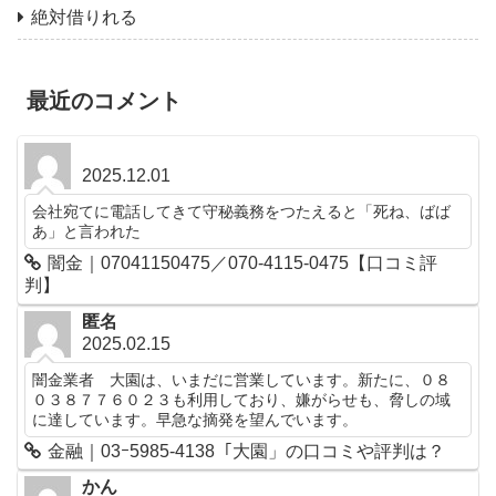
絶対借りれる
最近のコメント
2025.12.01
会社宛てに電話してきて守秘義務をつたえると「死ね、ばば
あ」と言われた
闇金｜07041150475／070-4115-0475【口コミ評
判】
匿名
2025.02.15
闇金業者 大園は、いまだに営業しています。新たに、０８
０３８７７６０２３も利用しており、嫌がらせも、脅しの域
に達しています。早急な摘発を望んでいます。
金融｜03ｰ5985-4138「大園」の口コミや評判は？
かん