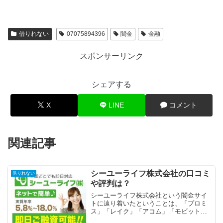
借りれない
07075894396
闇金
金融
スポンサーリンク
シェアする
X
LINE
コメント
関連記事
シーユーライフ株式会社の口コミ
借りれない
や評判は？
シーユーライフ株式会社という闇金サイ
トに辿り着いたということは、「プロミ
ス」「レイク」「アコム」「モビット」
「アイフル」等の大手消費者金融や銀行