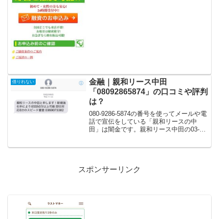
などの金融機関では借りれない状況では
ないでしょうか？金融ブラックでも借り
れる審査の甘い消費者金融...
金融｜親和リース中田
借りれない
「08092865874」の口コミや評判
は？
080-9286-5874の番号を使ってメールや電
話で宣伝をしている「親和リースの中
田」は闇金です。親和リース中田の03-
6907-3382に電話や返信メールをしてお金
を貸してくれるという口コミはありませ
ん。親和リースの中田と申します！新
規...
スポンサーリンク