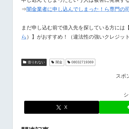
⇒
闇金業者に申し込んでしまった！ら専門の
まだ申し込む前で借入先を探している方には
ら
）】がおすすめ！（違法性の強いクレジッ
借りれない
闇金
08032719369
スポ
シ
X