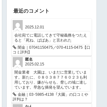
最近のコメント
2025.12.01
会社宛てに電話してきて守秘義務をつたえ
ると「死ね、ばばあ」と言われた
闇金｜07041150475／070-4115-0475【口
コミ評判】
匿名
2025.02.15
闇金業者 大園は、いまだに営業していま
す。新たに、０８０３８７７６０２３も利
用しており、嫌がらせも、脅しの域に達し
ています。早急な摘発を望んでいます。
金融｜03ｰ5985-4138「大園」の口コミや
評判は？
かん