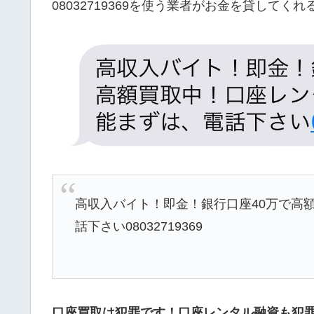
08032719369を使う業者がお金を貸して
高収入バイト！即金！銀行口座40万で高
話下さい08032719369
口座買取は犯罪です！口座レンタル融資も犯