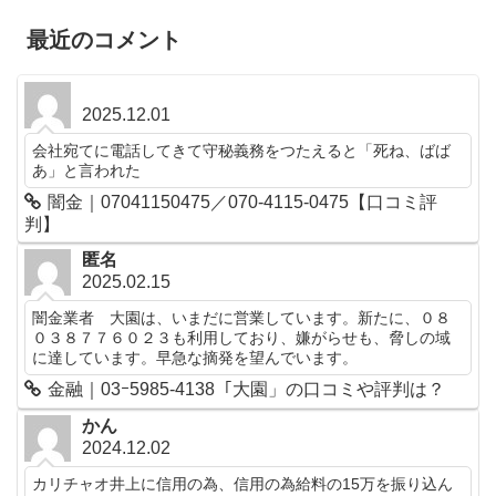
最近のコメント
2025.12.01
会社宛てに電話してきて守秘義務をつたえると「死ね、ばば
あ」と言われた
闇金｜07041150475／070-4115-0475【口コミ評
判】
匿名
2025.02.15
闇金業者 大園は、いまだに営業しています。新たに、０８
０３８７７６０２３も利用しており、嫌がらせも、脅しの域
に達しています。早急な摘発を望んでいます。
金融｜03ｰ5985-4138「大園」の口コミや評判は？
かん
2024.12.02
カリチャオ井上に信用の為、信用の為給料の15万を振り込ん