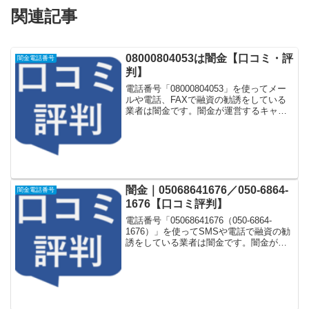
関連記事
08000804053は闇金【口コミ・評
闇金電話番号
判】
電話番号「08000804053」を使ってメー
ルや電話、FAXで融資の勧誘をしている
業者は闇金です。闇金が運営するキャッ
シング一括申し込みサイトなどに登録を
するとしつこく電話をかけてきます。し
かし「08000804053」に電話や返信メー
ル...
闇金｜05068641676／050-6864-
闇金電話番号
1676【口コミ評判】
電話番号「05068641676（050-6864-
1676）」を使ってSMSや電話で融資の勧
誘をしている業者は闇金です。闇金が運
営する「なりすまし金融サイト」や「な
りすましキャッシング審査一括申し込み
サイト」などに登録をするとしつこく電
話...