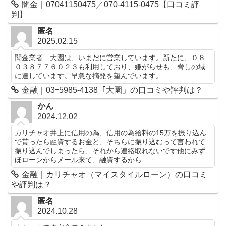
闇金｜07041150475／070-4115-0475【口コミ評
判】
匿名
2025.02.15
闇金業者 大園は、いまだに営業しています。新たに、０８
０３８７７６０２３も利用しており、嫌がらせも、脅しの域
に達しています。早急な摘発を望んでいます。
金融｜03ｰ5985-4138「大園」の口コミや評判は？
かん
2024.12.02
カリチャオ井上に信用の為、信用の為給料の15万を振り込ん
で貰ったら融資するお金と、そちらに振り込むって言われて
振り込んでしまったら、それから連絡取れないです他にみず
ほローンからメール来て、融資するから...
金融｜カリチャオ（マイスタイルローン）の口コミ
や評判は？
匿名
2024.10.28