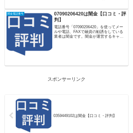
るという口コミはありません。年末年始
の融資のご案内。！他社様で審査落ちし
てしまった方でも大丈夫。来店不要！保
07090206420は闇金【口コミ・評
闇金電話番号
証人不要。...
判】
電話番号「07090206420」を使ってメー
ルや電話、FAXで融資の勧誘をしている
業者は闇金です。闇金が運営するキャッ
シング一括申し込みサイトなどに登録を
するとしつこく電話をかけてきます。し
かし「07090206420」に電話や返信メー
ル...
スポンサーリンク
0359449102は闇金【口コミ・評判】