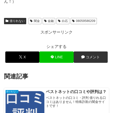
ん！）
借りれない
闇金
金融
白石
08059586209
スポンサーリンク
シェアする
X
LINE
コメント
関連記事
ベストネットの口コミや評判は？
借りれない
ベストネットの口コミ・評判 借りれる口
コミはありません！特殊詐欺の闇金サイ
トです！