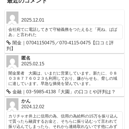
最近のコメント
2025.12.01
会社宛てに電話してきて守秘義務をつたえると「死ね、ばば
あ」と言われた
闇金｜07041150475／070-4115-0475【口コミ評
判】
匿名
2025.02.15
闇金業者 大園は、いまだに営業しています。新たに、０８
０３８７７６０２３も利用しており、嫌がらせも、脅しの域
に達しています。早急な摘発を望んでいます。
金融｜03ｰ5985-4138「大園」の口コミや評判は？
かん
2024.12.02
カリチャオ井上に信用の為、信用の為給料の15万を振り込ん
で貰ったら融資するお金と、そちらに振り込むって言われて
振り込んでしまったら、それから連絡取れないです他にみず