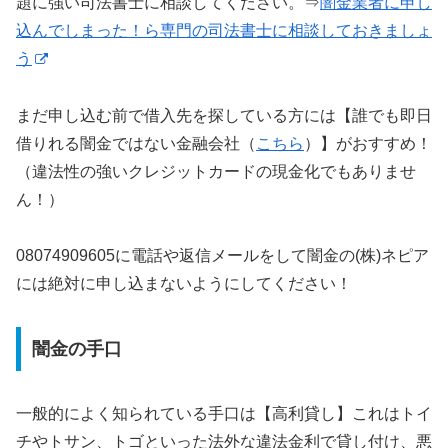
題に強い司法書士に相談してください。⇒
闇金業者に申し
込んでしまった！ら専門の司法書士に相談しておきましょ
う
まだ申し込む前で借入先を探している方には【誰でも即日
借りれる闇金ではない金融会社（
こちら
）】がおすすめ！
（違法性の強いクレジットカードの現金化でもありませ
ん！）
08074909605に電話や返信メールをして闇金の(株)ネピア
には絶対に申し込まないようにしてください！
闇金の手口
一般的によく知られている手口は【高利貸し】これはトイ
チやトサン、トゴといった法外な違法金利で貸し付け、悪