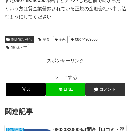
まだ08074909605の(株)ネピアへ申し込む前で助かった！
という方は貸金業登録されている正規の金融会社へ申し込
むようにしてください。
闇金電話番号
闇金
金融
08074909605
(株)ネピア
スポンサーリンク
シェアする
X
LINE
コメント
関連記事
08023838003は闇金【口コミ・評
闇金電話番号