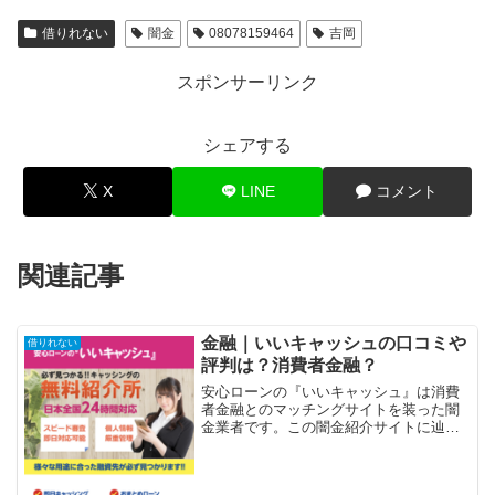
借りれない
闇金
08078159464
吉岡
スポンサーリンク
シェアする
X
LINE
コメント
関連記事
金融｜いいキャッシュの口コミや
借りれない
評判は？消費者金融？
安心ローンの『いいキャッシュ』は消費
者金融とのマッチングサイトを装った闇
金業者です。この闇金紹介サイトに辿り
着いたということは、「プロミス」「レ
イク」「アコム」「モビット」「アイフ
ル」等の大手消費者金融や銀行などの金