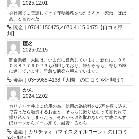
2025.12.01
会社宛てに電話してきて守秘義務をつたえると「死ね、ばば
あ」と言われた
闇金｜07041150475／070-4115-0475【口コミ評
判】
匿名
2025.02.15
闇金業者 大園は、いまだに営業しています。新たに、０８
０３８７７６０２３も利用しており、嫌がらせも、脅しの域
に達しています。早急な摘発を望んでいます。
金融｜03ｰ5985-4138「大園」の口コミや評判は？
かん
2024.12.02
カリチャオ井上に信用の為、信用の為給料の15万を振り込ん
で貰ったら融資するお金と、そちらに振り込むって言われて
振り込んでしまったら、それから連絡取れないです他にみず
ほローンからメール来て、融資するから...
金融｜カリチャオ（マイスタイルローン）の口コミ
や評判は？