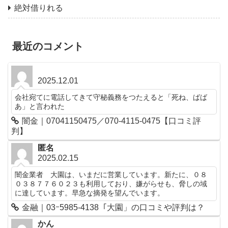
絶対借りれる
最近のコメント
2025.12.01
会社宛てに電話してきて守秘義務をつたえると「死ね、ばば
あ」と言われた
闇金｜07041150475／070-4115-0475【口コミ評
判】
匿名
2025.02.15
闇金業者 大園は、いまだに営業しています。新たに、０８
０３８７７６０２３も利用しており、嫌がらせも、脅しの域
に達しています。早急な摘発を望んでいます。
金融｜03ｰ5985-4138「大園」の口コミや評判は？
かん