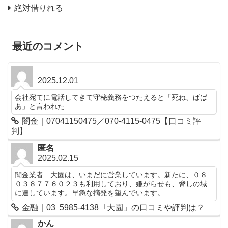
絶対借りれる
最近のコメント
2025.12.01
会社宛てに電話してきて守秘義務をつたえると「死ね、ばば
あ」と言われた
闇金｜07041150475／070-4115-0475【口コミ評
判】
匿名
2025.02.15
闇金業者 大園は、いまだに営業しています。新たに、０８
０３８７７６０２３も利用しており、嫌がらせも、脅しの域
に達しています。早急な摘発を望んでいます。
金融｜03ｰ5985-4138「大園」の口コミや評判は？
かん