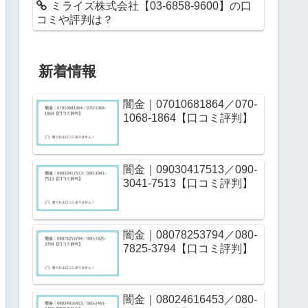
ミライズ株式会社【03-6858-9600】の口
コミや評判は？
新着情報
闇金｜07010681864／070-
1068-1864【口コミ評判】
闇金｜09030417513／090-
3041-7513【口コミ評判】
闇金｜08078253794／080-
7825-3794【口コミ評判】
闇金｜08024616453／080-