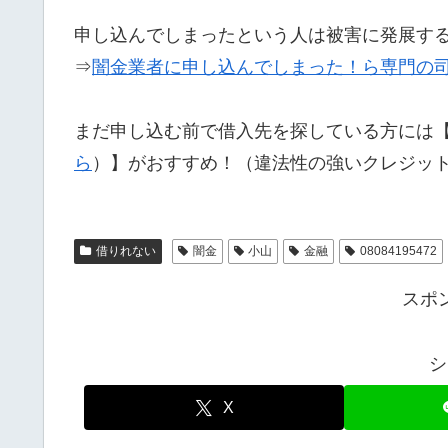
申し込んでしまったという人は被害に発展す
⇒
闇金業者に申し込んでしまった！ら専門の
まだ申し込む前で借入先を探している方には
ら
）】がおすすめ！（違法性の強いクレジッ
借りれない
闇金
小山
金融
08084195472
スポ
シ
X