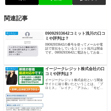
関連記事
09092933642コミット浅川の口コ
借りれない
ミや評判は？
09092933642の番号を使ってメールや電
話で宣伝をしているコミット浅川は闇金
です。09092933642に電話をしてお金を
貸してくれるという口コミはありませ
ん。１ヶ月サイクルのご融資の案内で
す。出来る限り条件よくします！連絡待
ってます...
イージークレジット株式会社の口
借りれない
コミや評判は？
イージークレジット株式会社という闇金
サイトに辿り着いたということは、「プ
ロミス」「レイク」「アコム」「モビッ
ト」「アイフル」等の大手消費者金融や
銀行などの金融機関では借りれない状況
ではないでしょうか？金融ブラックでも
借りれる審査の甘い消費者...