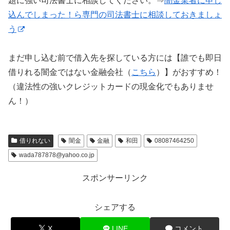
題に強い司法書士に相談してください。⇒
闇金業者に申し
込んでしまった！ら専門の司法書士に相談しておきましょ
う
まだ申し込む前で借入先を探している方には【誰でも即日
借りれる闇金ではない金融会社（
こちら
）】がおすすめ！
（違法性の強いクレジットカードの現金化でもありませ
ん！）
借りれない
闇金
金融
和田
08087464250
wada787878@yahoo.co.jp
スポンサーリンク
シェアする
X
LINE
コメント