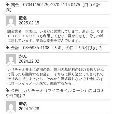
闇金｜07041150475／070-4115-0475【口コミ評
判】
匿名
2025.02.15
闇金業者 大園は、いまだに営業しています。新たに、０８
０３８７７６０２３も利用しており、嫌がらせも、脅しの域
に達しています。早急な摘発を望んでいます。
金融｜03ｰ5985-4138「大園」の口コミや評判は？
かん
2024.12.02
カリチャオ井上に信用の為、信用の為給料の15万を振り込ん
で貰ったら融資するお金と、そちらに振り込むって言われて
振り込んでしまったら、それから連絡取れないです他にみず
ほローンからメール来て、融資するから...
金融｜カリチャオ（マイスタイルローン）の口コミ
や評判は？
匿名
2024.10.28