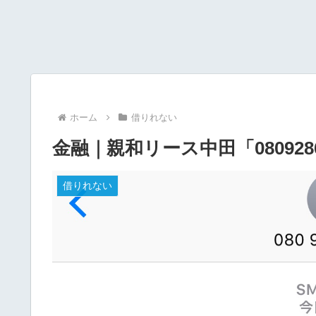
ホーム
借りれない
金融｜親和リース中田「08092
借りれない