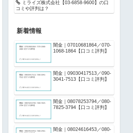
ミライズ株式会社【03-6858-9600】の口
コミや評判は？
新着情報
闇金｜07010681864／070-
1068-1864【口コミ評判】
闇金｜09030417513／090-
3041-7513【口コミ評判】
闇金｜08078253794／080-
7825-3794【口コミ評判】
闇金｜08024616453／080-