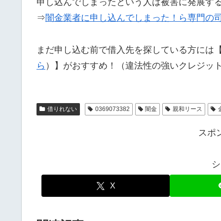
申し込んでしまったという人は被害に発展す
⇒
闇金業者に申し込んでしまった！ら専門の
まだ申し込む前で借入先を探している方には
ら
）】がおすすめ！（違法性の強いクレジッ
借りれない
0369073382
闇金
親和リース
スポ
シ
X