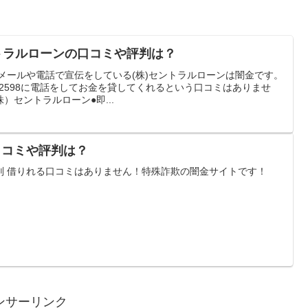
)セントラルローンの口コミや評判は？
使ってメールや電話で宣伝をしている(株)セントラルローンは闇金です。
142598に電話をしてお金を貸してくれるという口コミはありませ
）セントラルローン●即...
口コミや評判は？
判 借りれる口コミはありません！特殊詐欺の闇金サイトです！
ンサーリンク