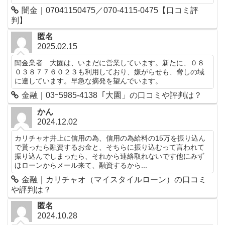
闇金｜07041150475／070-4115-0475【口コミ評
判】
匿名
2025.02.15
闇金業者 大園は、いまだに営業しています。新たに、０８
０３８７７６０２３も利用しており、嫌がらせも、脅しの域
に達しています。早急な摘発を望んでいます。
金融｜03ｰ5985-4138「大園」の口コミや評判は？
かん
2024.12.02
カリチャオ井上に信用の為、信用の為給料の15万を振り込ん
で貰ったら融資するお金と、そちらに振り込むって言われて
振り込んでしまったら、それから連絡取れないです他にみず
ほローンからメール来て、融資するから...
金融｜カリチャオ（マイスタイルローン）の口コミ
や評判は？
匿名
2024.10.28