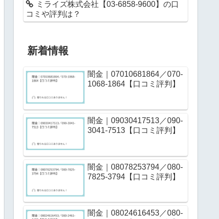
ミライズ株式会社【03-6858-9600】の口
コミや評判は？
新着情報
闇金｜07010681864／070-
1068-1864【口コミ評判】
闇金｜09030417513／090-
3041-7513【口コミ評判】
闇金｜08078253794／080-
7825-3794【口コミ評判】
闇金｜08024616453／080-