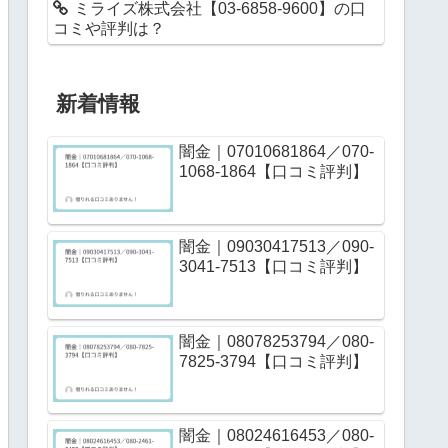
ミライズ株式会社【03-6858-9600】の口
コミや評判は？
新着情報
闇金｜07010681864／070-
1068-1864【口コミ評判】
闇金｜09030417513／090-
3041-7513【口コミ評判】
闇金｜08078253794／080-
7825-3794【口コミ評判】
闇金｜08024616453／080-