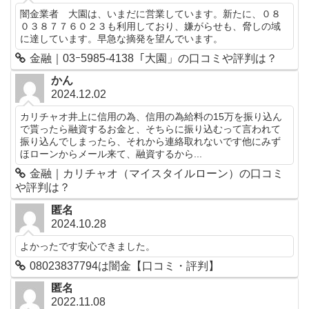
闇金業者 大園は、いまだに営業しています。新たに、０８
０３８７７６０２３も利用しており、嫌がらせも、脅しの域
に達しています。早急な摘発を望んでいます。
金融｜03ｰ5985-4138「大園」の口コミや評判は？
かん
2024.12.02
カリチャオ井上に信用の為、信用の為給料の15万を振り込ん
で貰ったら融資するお金と、そちらに振り込むって言われて
振り込んでしまったら、それから連絡取れないです他にみず
ほローンからメール来て、融資するから...
金融｜カリチャオ（マイスタイルローン）の口コミ
や評判は？
匿名
2024.10.28
よかったです安心できました。
08023837794は闇金【口コミ・評判】
匿名
2022.11.08